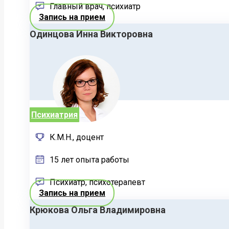
Главный врач, психиатр
Запись на прием
Одинцова Инна Викторовна
Психиатрия
К.М.Н., доцент
15 лет опыта работы
Психиатр, психотерапевт
Запись на прием
Крюкова Ольга Владимировна