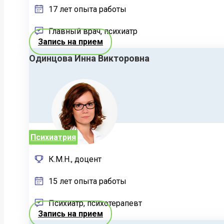
17 лет опыта работы
Главный врач, психиатр
Запись на прием
Одинцова Инна Викторовна
Психиатрия
К.М.Н., доцент
15 лет опыта работы
Психиатр, психотерапевт
Запись на прием