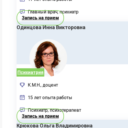
Главный врач, психиатр
Запись на прием
Одинцова Инна Викторовна
Психиатрия
К.М.Н., доцент
15 лет опыта работы
Психиатр, психотерапевт
Запись на прием
Крюкова Ольга Владимировна