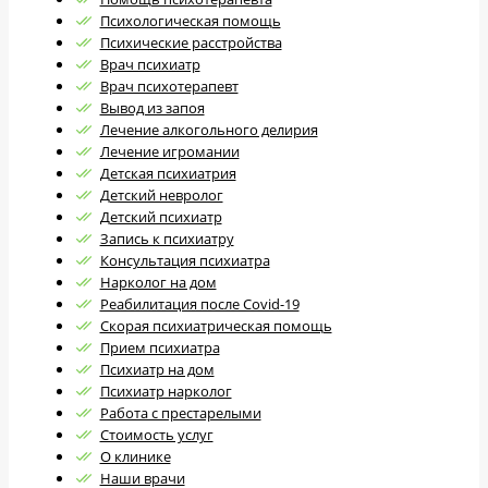
Психологическая помощь
Психические расстройства
Врач психиатр
Врач психотерапевт
Вывод из запоя
Лечение алкогольного делирия
Лечение игромании
Детская психиатрия
Детский невролог
Детский психиатр
Запись к психиатру
Консультация психиатра
Нарколог на дом
Реабилитация после Covid-19
Скорая психиатрическая помощь
Прием психиатра
Психиатр на дом
Психиатр нарколог
Работа с престарелыми
Стоимость услуг
О клинике
Наши врачи