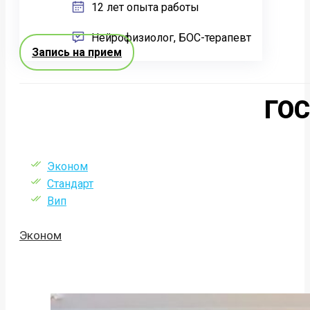
12 лет опыта работы
Нейрофизиолог, БОС-терапевт
Запись на прием
ГО
Эконом
Стандарт
Вип
Эконом