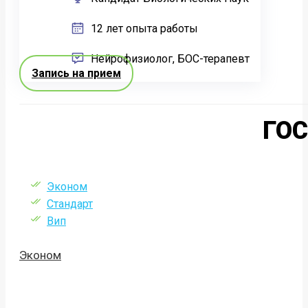
12 лет опыта работы
Нейрофизиолог, БОС-терапевт
Запись на прием
ГО
Эконом
Стандарт
Вип
Эконом