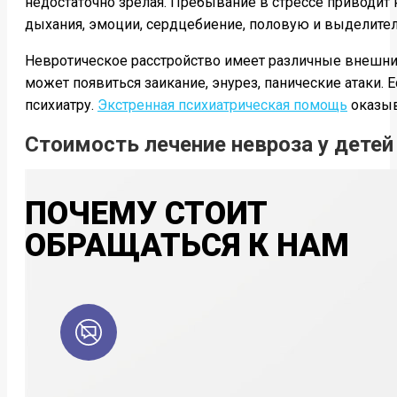
недостаточно зрелая. Пребывание в стрессе приводит 
дыхания, эмоции, сердцебиение, половую и выделител
Невротическое расстройство имеет различные внешние
может появиться заикание, энурез, панические атаки.
психиатру.
Экстренная психиатрическая помощь
оказыв
Стоимость лечение невроза у дете
ПОЧЕМУ СТОИТ
ОБРАЩАТЬСЯ К НАМ