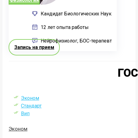
Физиология
Кандидат Биологических Наук
12 лет опыта работы
Нейрофизиолог, БОС-терапевт
Запись на прием
ГО
Эконом
Стандарт
Вип
Эконом